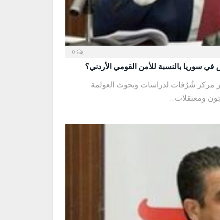
0
في سوريا بالنسبة للأمن القومي الأردني؟
 مركز شُرُفات لدراسات وبحوث العولمة
جون ومعتقلات…