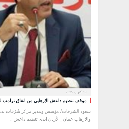
18 أكتوبر، 2025
موقف تنظيم داعش الإرهابي من اتفاق ترامب 
سعود الشَرَفات/ مؤسس ومدير مركز شُرُفات لد
والارهاب عمان _الأردن أبدى تنظيم داعش…