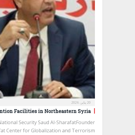
20 يناير، 2026
ntion Facilities in Northeastern Syria:
 National Security Saud Al-SharafatFounder
at Center for Globalization and Terrorism…