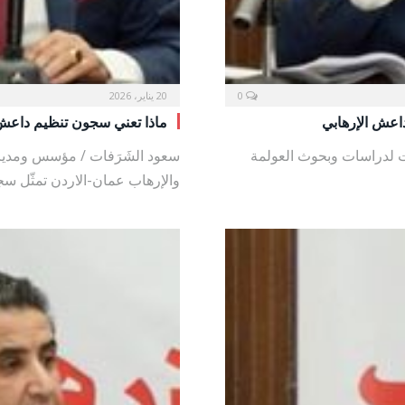
0
20 يناير، 2026
داعش الإرهابي
ماذا تعني سجون تنظيم داعش 
 لدراسات وبحوث العولمة
سعود الشَرَفات / مؤسس ومدير
والإرهاب عمان-الاردن تمثّل س