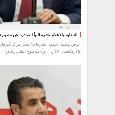
19 أكتوبر، 2025
الدعاية والاعلام: نشرة النبأ الصادرة عن تنظيم 
عرض وتحليل سعود الشرَفات/ مدير مركز شُرُفات
والإرهابعمان -الأردن أولًا: موضوع التقريريتناول…