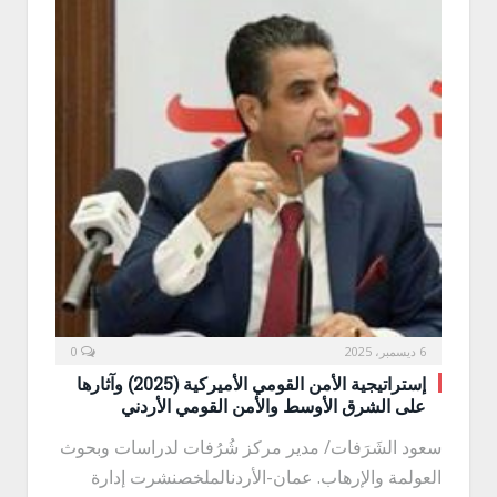
6 ديسمبر، 2025
0
إستراتيجية الأمن القومي الأميركية (2025) وآثارها
على الشرق الأوسط والأمن القومي الأردني
سعود الشَرَفات/ مدير مركز شُرُفات لدراسات وبحوث
العولمة والإرهاب. عمان-الأردنالملخصنشرت إدارة