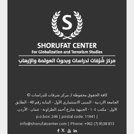
كافة الحقوق محفوظة لـ
مركز شرفات للدراسات ©
الجامعة الاردنية - المبنى الاستثماري الأول - البناية رقم 48 - الطابق
الاول - مكتب ١٠٤ - الجبيهة شارع أحمد الطراونة - عمان - الأردن.
p.o.box: 246 | postal code: 11941 |
info@shorufatcenter.com | Phone: +962 (7) 9538 813