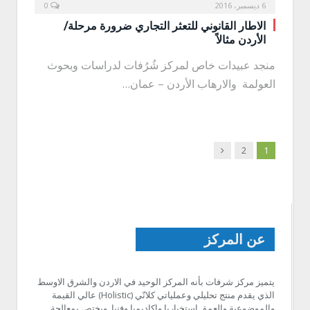
6 ديسمبر، 2016
0
الاطار القانوني للتعثر التجاري ضرورة مرحلة/
الأردن مثالاً
منجد عبيدات خاص لمركز شُرُفات لدراسات وبحوث
العولمة والارهاب الأردن – عمان…
Next
2
1
عن المركز
يتميز مركز شرفات بأنه المركز الوحيد في الاردن والشرق الاوسط
الذي يقدم منتج تحليلي وعملياتي كلانّي (Holistic) عالي القيمة
والموضوعية والعمق استخباريا واكاديميا وفنيا. ويختص بمعالجة