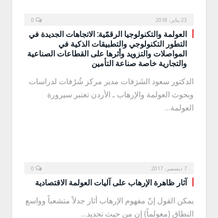
23 يناير، 2018
0
العولمة والتكنولوجيا الرقمّية: الاتجاهات الجديدة في
التطور التكنولوجي والتطبيقات الذكية في
المواصلات والتزويد وأثرها على القطاعات الصناعية
والتجارية خاصة صناعة التأمين
الدكتور سعود الشَرَفات مدير مركز شُرُفات لدراسات
وبحوث العولمة والإرهاب ـ الأردن تعتبر سيرورة
العولمة…
7 ديسمبر، 2017
0
آثار ظاهرة الإرهاب على آليات العولمة الاقتصادية
يمكن القول إنّ مفهوم الإرهاب أثار جدلاً متشعباً وواسع
النطاق (معولماً) إن من حيث تحديد…