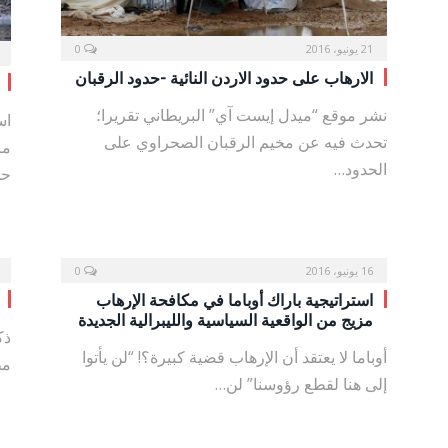
21 يونيو، 2016
0
الارهاب على حدود الاردن النائية -حدود الرقبان
نشر موقع “ميدل إيست آي” البريطاني تقريرا؛
اس
تحدث فيه عن مخيم الرقبان الصحراوي على
مر
الحدود…
حد
16 يونيو، 2016
0
استراتيجية باراك أوباما في مكافحة الإرهاب
مزيج من الواقعية السياسية والليبرالية الجديدة
ذك
أوباما لا يعتقد أن الإرهاب قضية كبيرة؟! “لن يأتوا
مط
إلى هنا لقطع رؤوسنا” لن…