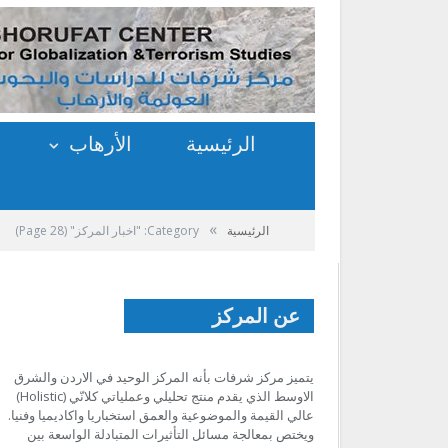
الرئيسية
الأرهاب
»
الرئيسية
Category: "اخبار المركز"
(Page 28)
عن المركز
يتميز مركز شرفات بأنه المركز الوحيد في الاردن والشرق
الاوسط الذي يقدم منتج تحليلي وعملياتي كلانّي (Holistic)
عالي القيمة والموضوعية والعمق استخباريا واكاديميا وفنيا.
ويختص بمعالجة مسائل التأثيرات المتبادلة الواسعة بين