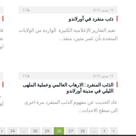
15 يونيو، 2016
0
ذئب منفرد في أورلاندو
تفيد التقارير الإعلامية الكثيرة الواردة من الولايات
قا
المتحدة بأن عمر متين، منفذ…
ضو
او
13 يونيو، 2016
0
الذئب المنفرد : الارهاب العالمي وعملية الملهى
الليلي في مدينة أورلاندو
د.
عاد الحديث عن مفهوم الذئب المنفرد مرة اخرى
أف
الى سطح الاحداث…
xt
Previous
34
…
30
29
28
27
26
…
1