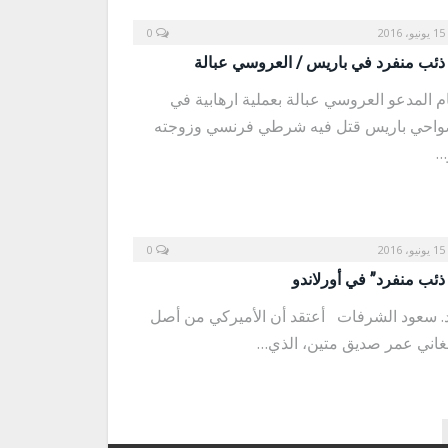
15 يونيو، 2016
0
ذئب منفرد في باريس / العروسي عبالة
م المدعو العروسي عبالة بعملية ارهابية في
احي باريس قتل فيه شرطي فرنسي وزوجته
…
15 يونيو، 2016
0
ذئب منفرد” في أورلاندو
 سعود الشرفات أعتقد أن الأميركي من أصل
غاني عمر صديق متين، الذي…
Ne