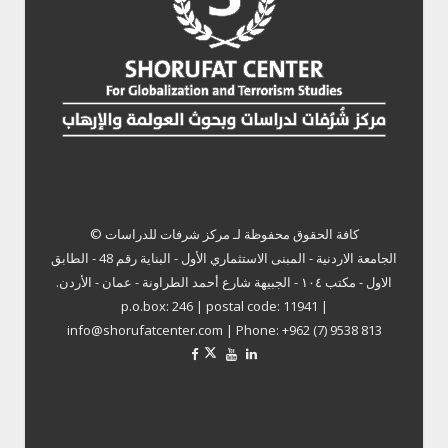
كافة الحقوق محفوظة لـ
مركز شرفات للدراسات ©
الجامعة الاردنية - المبنى الاستثماري الأول - البناية رقم 48 - الطابق
الاول - مكتب ١٠٤ - الجبيهة شارع أحمد الطراونة - عمان - الأردن.
p.o.box: 246 | postal code: 11941 |
info@shorufatcenter.com | Phone: +962 (7) 9538 813