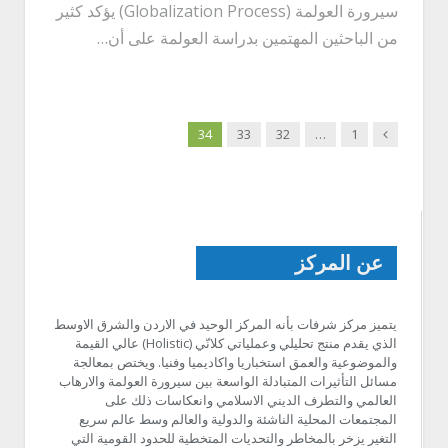
سيرورة العولمة (Globalization Process) يؤكد كثير
من الباحثين المهتمين بدراسة العولمة على أن…
Previous
34
33
32
…
1
عن المركز
يتميز مركز شرفات بأنه المركز الوحيد في الاردن والشرق الاوسط
الذي يقدم منتج تحليلي وعملياتي كلانّي (Holistic) عالي القيمة
والموضوعية والعمق استخباريا واكاديميا وفنيا. ويختص بمعالجة
مسائل التأثيرات المتبادلة الواسعة بين سيرورة العولمة والارهاب
العالمي والتطرف الديني الاسلامي وانعكاسات ذلك على
المجتمعات المحلية الناشئة والدولية والعالم وسط عالم سريع
التغير يزخر بالمخاطر والتحديات المتخطية للحدود القومية التي