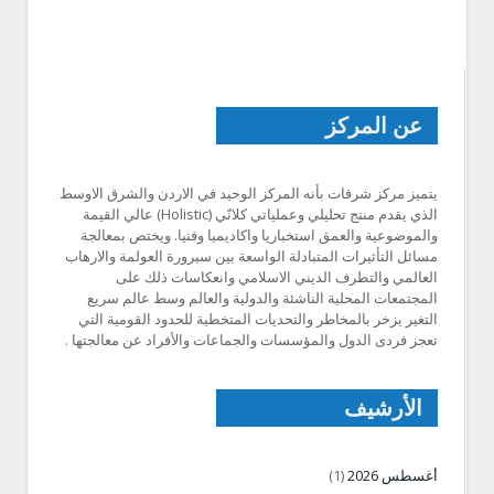
عن المركز
يتميز مركز شرفات بأنه المركز الوحيد في الاردن والشرق الاوسط
الذي يقدم منتج تحليلي وعملياتي كلانّي (Holistic) عالي القيمة
والموضوعية والعمق استخباريا واكاديميا وفنيا. ويختص بمعالجة
مسائل التأثيرات المتبادلة الواسعة بين سيرورة العولمة والارهاب
العالمي والتطرف الديني الاسلامي وانعكاسات ذلك على
المجتمعات المحلية الناشئة والدولية والعالم وسط عالم سريع
التغير يزخر بالمخاطر والتحديات المتخطية للحدود القومية التي
تعجز فردى الدول والمؤسسات والجماعات والأفراد عن معالجتها .
الأرشيف
أغسطس 2026
(1)