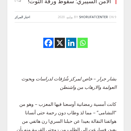
الأمن السيبري: سقوط ورقة التوت!
0
9 يوليو، 2020
ON
SHORUFATCENTER
BY
اخبار المركز
بشار جرار – خاص لمركز شُرُفات لدراسات وبحوث
العولمة والارهاب من واشنطن
كانت أمسية رمضانية أوسعنا فيها المعزب – وهو من
“النشامى” – مما لذ وطاب دون رحمة حتى أنسانا
هواتفنا النقالة بعيدا عن حبلنا السري! رن هاتفي من
بعيد، فسارعت إلى الطلب من زوجتي القريبة منه بأن