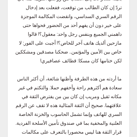
تردّ إن كان الطالب من توقعت، ففعلت بعد إدخال
الرقم السري السداسي، وانقضت المكالمة الموجزة
على خير دون أن يفهم أحد من الحضور فحواها حتى
داهمني الجميع وبنفس رجل واحد: معقول؟! قالوا
مازحين ألديك هاتف آخر للخاص؟! أجبت على الفور: لا
خاص بين الأمين والمؤتمن.. ضحكنا مصدقين ومشككين
لكن ختامها كان مسكا: قطائف عصافيري!
ما أردته من هذه الطرفة وأظنها شائعة، أن أكثر الناس
سعادة هم أكثرهم راحة وأخفهم حملا. والتكتم في غير
مكانه ثقيل ومريب إن كان بين من يفترض الثقة في
علاقتهما. صحيح أن الثقة المثالية هذه لا تقف عن الرقم
السري للهاتف وإنما تشمل الحاسوب والخزنة الخاصة
العلنية والمخفية بما في صندوق تأمين الأسلحة الفردية.
قرار الثقة هنا ليس محصورا بالتعرف على مكالمات