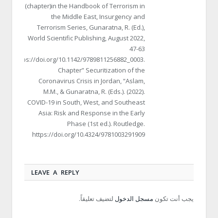
(chapter)in the Handbook of Terrorism in
the Middle East, Insurgency and
Terrorism Series, Gunaratna, R. (Ed.),
World Scientific Publishing, August 2022,
47-63
https://doi.org/10.1142/9789811256882_0003.
Chapter” Securitization of the
Coronavirus Crisis in Jordan, “Aslam,
M.M., & Gunaratna, R. (Eds.). (2022).
COVID-19 in South, West, and Southeast
Asia: Risk and Response in the Early
Phase (1st ed.). Routledge.
https://doi.org/10.4324/9781003291909
LEAVE A REPLY
يجب أنت تكون
مسجل الدخول
لتضيف تعليقاً.