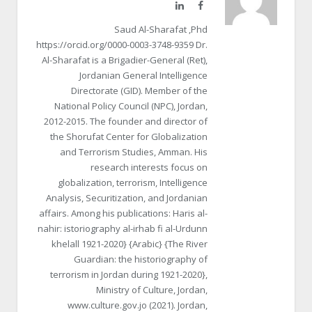
LinkedIn
Facebook
Saud Al-Sharafat ,Phd
https://orcid.org/0000-0003-3748-9359 Dr.
Al-Sharafat is a Brigadier-General (Ret),
Jordanian General Intelligence
Directorate (GID). Member of the
National Policy Council (NPC), Jordan,
2012-2015. The founder and director of
the Shorufat Center for Globalization
and Terrorism Studies, Amman. His
research interests focus on
globalization, terrorism, Intelligence
Analysis, Securitization, and Jordanian
affairs. Among his publications: Haris al-
nahir: istoriography al-irhab fi al-Urdunn
khelall 1921-2020} {Arabic} {The River
Guardian: the historiography of
terrorism in Jordan during 1921-2020},
Ministry of Culture, Jordan,
www.culture.gov.jo (2021). Jordan,