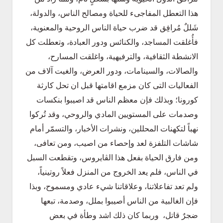
هذا التعطل المفاجىء للحياة ومصالح الناس، والدولة،
شَللٌ مُرافِق قد ضرب حياة الناس الروحية والمعنوية،
فأُغلقت المساجد، والكنائس ودور العبادة، وتعطلت كل
الانشطة الثقافية، والترفيهية، واغلقت المسارح،
والصالات، والسينامات، ودور العرض، والغيت آلاف من
الفعاليات التى كان مزمع اقامتها قبل ان تحل كارثة
كورونا؛ وبذلك فإن معظم الناس قد اصيبوا بنكسات
وصدمات على المستويين المادي والروحي، وقد تُركوا
نهباً لتكهنات المحللين، ونشرات الأخبار، والتسمّر أمام
شاشات التلفزة لعد وإحصاء من اصيب، ومن تعافى،
ومن فارق الحياة بفعل هذا الڤايروس، وتقطعت السبل
في الناس، فلم يعد الخروج من المنزل فعلاً روتينياً،
ولم تعد تفاعلاتنا، وعلاقاتنا شيء عادي ومسموح، وبذا
فإن الغالبية من الناس أصيبوا بملل، وصدمة، تبعها
ضجرٌ قاتل، وربما كان ذلك اشد وطأة في بعض