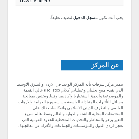
LEAVE A REPLY
يجب أنت تكون
مسجل الدخول
لتضيف تعليقاً.
عن المركز
يتميز مركز شرفات بأنه المركز الوحيد في الاردن والشرق الاوسط
الذي يقدم منتج تحليلي وعملياتي كلانّي (Holistic) عالي القيمة
والموضوعية والعمق استخباريا واكاديميا وفنيا. ويختص بمعالجة
مسائل التأثيرات المتبادلة الواسعة بين سيرورة العولمة والارهاب
العالمي والتطرف الديني الاسلامي وانعكاسات ذلك على
المجتمعات المحلية الناشئة والدولية والعالم وسط عالم سريع
التغير يزخر بالمخاطر والتحديات المتخطية للحدود القومية التي
تعجز فردى الدول والمؤسسات والجماعات والأفراد عن معالجتها .