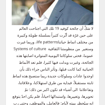
لا شكَّ أن جائحة كوفيد 19 تلك التي اجتاحت العالم
على حين غرّة قد أثّرت كثيراً بسلسلة طويلة وكبيرة
من مختلف انماط حياتناlife patterns، وربما غيرت
وستغير من منظومتنا الثقافية Systems of culture
عموما، فحتى سلوكاتنا اليومية المتواترة اصابتها هذه
الجائحة، وغيرت وبدلت فيها كثيرا، فلم تعد الأنماط
الحياتية كما كانت قبلها، وتأثر الناس جراء ذلك بأن
اوجدوا عادات وسلوكات جديدة ربما ستصبح هذه انماط
ثابتة مستقبلاً، فبداية من طرق استهلاكنا، وعلاقاتنا،
وتفاعلاتنا الى أشياء قد تكون اكبر من ذلك؛ تمّ
تحويرها، وتغييرها، واستبدالها احياناً، فلم يكن احدٌ يتوقع
انه سيُحظر ببيته لأيام؛ فالعامل، والموظف، وحتى رب