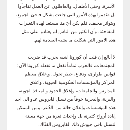
الأسرة، وحتى الأطفال، والعاطلون عن العمل تفاجأوا
بل صُدموا بهذه الأمور التى جاءت بشكل فاجئ الجميع،
وبتواتر مخيف، فلم يكن أيّ منا مستعد لهذه التغيرات
المفاجئة، وأن الكثير من الناس لم يعتادوا على مثل
هذه الامور التي شكلت ما يشبه الصدمة لهم.
لا أبالغ إن قلت أن كورونا اشبه بحرب قد ضربت
المجتمعات، فالحرب تماماً تفعل ما تفعله كورونا الآن :
قوانين طوارئ، ودفاع، حظر تجول، وإغلاق معظم
المراكز والمؤسسات الحكومية الحيوية، واغلاق
للمدارس والجامعات، وإغلاق الحدود والمنافذ الجوية،
والبرية، والبحرية خوفاً من تسلل ڤايروس عدو الى احد
هذه المؤسسات وإعلان حالة من الذُعر، ومن الممكن
إبادة أرواح كثيرة، بل وإحداث ثغرة من جهة معينة
لتسلل باقي جيوش ذلك الڤايروس الفتّاك.