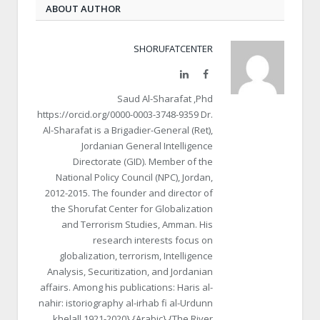
ABOUT AUTHOR
SHORUFATCENTER
LinkedIn
Facebook
Saud Al-Sharafat ,Phd
https://orcid.org/0000-0003-3748-9359 Dr.
Al-Sharafat is a Brigadier-General (Ret),
Jordanian General Intelligence
Directorate (GID). Member of the
National Policy Council (NPC), Jordan,
2012-2015. The founder and director of
the Shorufat Center for Globalization
and Terrorism Studies, Amman. His
research interests focus on
globalization, terrorism, Intelligence
Analysis, Securitization, and Jordanian
affairs. Among his publications: Haris al-
nahir: istoriography al-irhab fi al-Urdunn
khelall 1921-2020} {Arabic} {The River