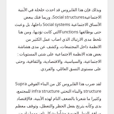
وبذلك فإن هذا الڤايروس قد احدث خلخلة في الأبنية
الاجتماعيةSocial structures، وربما فتك ببعض
الأنساق الاجتماعية Social systems داخلها، بل وعبث
حتى بوظائفها Functionsالتي كانت تؤديها، ومن هنا
نلحظ مدى الارتباك الذي اصاب عمل الكثير من
الانظمة داخل المجتمعات، وكشف عن مدى هشاشة
بعض هذه الانظمة الاجتماعية على شتى المستويات :
الاجتماعية، والسياسية، والاقتصادية، والثقافية، وحتى
على مستوى النسق العائلي، والفردي.
لقد ضرب هذا الڤايروس كل من البناء الفوقي Supra
structure والبناء التحتي infra structure للمجتمع،
وكثيرا ما شعرنا بالضعف التام لهذه الأبنية، فالإقتصاد
بدى وكأنه يترنح بفعل الحظر والتعطل، وتوقف معظم
مرافق الدول الحيوية وشلّها بشكلٍ تام، ومما زاد من