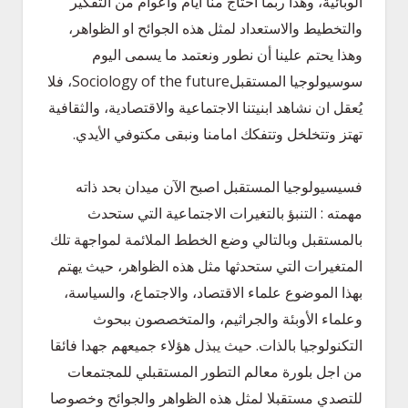
الوبائية، وهذا ربما احتاج منا ايام واعوام من التفكير
والتخطيط والاستعداد لمثل هذه الجوائح او الظواهر،
وهذا يحتم علينا أن نطور ونعتمد ما يسمى اليوم
سوسيولوجيا المستقبلSociology of the future، فلا
يُعقل ان نشاهد ابنيتنا الاجتماعية والاقتصادية، والثقافية
تهتز وتتخلخل وتتفكك امامنا ونبقى مكتوفي الأيدي.
فسيسيولوجيا المستقبل اصبح الآن ميدان بحد ذاته
مهمته : التنبؤ بالتغيرات الاجتماعية التي ستحدث
بالمستقبل وبالتالي وضع الخطط الملائمة لمواجهة تلك
المتغيرات التي ستحدثها مثل هذه الظواهر، حيث يهتم
بهذا الموضوع علماء الاقتصاد، والاجتماع، والسياسة،
وعلماء الأوبئة والجراثيم، والمتخصصون ببحوث
التكنولوجيا بالذات. حيث يبذل هؤلاء جميعهم جهدا فائقا
من اجل بلورة معالم التطور المستقبلي للمجتمعات
للتصدي مستقبلا لمثل هذه الظواهر والجوائح وخصوصا