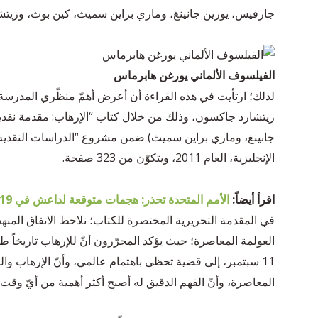
جارفيس، يورين جانينغ، وماري براين سميث، كين بوث، وريتشا
الفيلسوف الألماني يورغن هابرماس
لذلك؛ ارتأيت في هذه القراءة أن أعرض أهمّ منظّري المدرسة
ريتشارد جاكسون، وذلك من خلال كتاب “الإرهاب: مقدمة نقدية”
جانينغ، وماري براين سميث) ضمن مشروع “الدراسات النقدية ل
الإنجليزية، العام 2011، ويتكوّن من 323 صفحة.
اقرأ أيضاً:
الأمم المتحدة تحذر: هجمات متوقعة لداعش في 2019.. أين ستكون؟
في المقدمة التحريرية المختصرة للكتاب؛ نلاحظ الاتفاق الم
العولمة المعاصرة؛ حيث يؤكد المحرّرون أنّ للإرهاب تاريخاً طو
11 سبتمبر، إلى قضية تحظى باهتمام عالمي، وأنّ الإرهاب وال
المعاصرة، وأنّ الفهم الدقيق له أصبح أكثر أهمية من أيّ وقت 