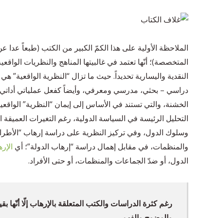
الملاحظة الأولية على هذا الكمّ الكبير من الكتب (طبعاً عدا عن
المتخصصة)؛ أنّها تعتمد في غالبيتها المناهج والنظريات الواقعي
النقدية واليسارية تحديداً. حيث ما تزال “النظرية الواقعية” 
دراسي – بحثي، مدرسي ومعرفي، وأيضاً كفعل عملياتي أداتي 
الخشنة، والتي تستند في الأساس إلى إيمان “النظرية” الواقعية
التحليل الرئيسة في السياسة الدولية، رغم التغيرات العميقة ا
وسلوك الدول، وفي تركيز النظرية على دراسة إرهاب “الأطرا
والمنظمات، في مقابل إهمال دراسة “إرهاب الدولة”؛ أي
الإر
الدول، أو ضدّ الجماعات والمنظمات، أو حتى الأفراد.
رغم كثرة الدراسات والكتب المتعلقة بالإرهاب إلّا أنّها بق
والوضوح والفهم