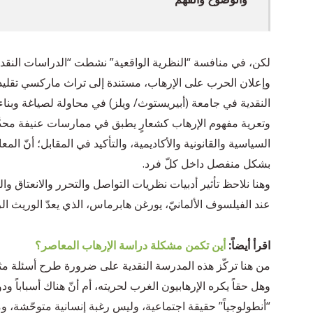
وإعلان الحرب على الإرهاب، مستندة إلى تراث ماركسي تقليد
النقدية في جامعة (أبيريستوث/ ويلز) في محاولة لصياغة وبن
وتعرية مفهوم الإرهاب كشعارٍ يطبق في ممارسات عنيفة محدَ
السياسية والقانونية والأكاديمية، والتأكيد في المقابل؛ أنّ الم
بشكل منفصل داخل كلّ فرد.
وهنا نلاحظ تأثير أدبيات نظريات التواصل والتحرر والانعتاق وا
عند الفيلسوف الألمانيّ، يورغن هابرماس، الذي يعدّ الوريث 
اقرأ أيضاً:
أين تكمن مشكلة دراسة الإرهاب المعاصر؟
من هنا تركّز هذه المدرسة النقدية على ضرورة طرح أسئلة مثل:
وهل حقاً يكره الإرهابيون الغرب لحريته، أم أنّ هناك أسباباً و
“أنطولوجياً” حقيقة اجتماعية، وليس رغبة إنسانية متوحّشة، و