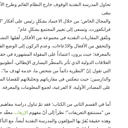
تحاول المدرسة النقدية الوقوف خارج النظام القائم وطرح الأ
يبقى.
والمجال الخاص؛ من خلال الاعتماد بشكلٍ رئيس على أفكار “
فرانكفورت، وتسعى إلى تغيير المجتمع بشكلٍ عام”.
وتتّفق المقاربات النقدية في مجموعة من الأفكار، أهمّها: التش
والتحقق من الأفعال والادّعاءات، وعدم الركون إلى الوضع الق
بالمعرفة؛ حيث يرون، اعتماداً على المقولة المشهورة في حقل
العلاقات الدولية الذي تأثر بالمنظّر اليساري الإيطالي، أنط
التي تقول: إنّ “النظرية دائماً من شخص ما، خدمة لهدف ما”، و
والدارسين؛ حيث تنعكس في مقارباتهم وتحليلاتهم للقضايا المهم
على المصادر الأولية، لا الفرعية، لجمع المعلومات والمعرفة.
أما في القسم الثاني من الكتاب؛ فقد تمّ تناول دراسة مفاهيم 
من “مستنقع التعريفات”؛ نظراً إلى أنّ مفهوم
الإرهاب
معقّد جد
وهذه حقيقة يُقرّ بها المؤلفون والمدرسة النقدية أيضاً، مع التأكيد