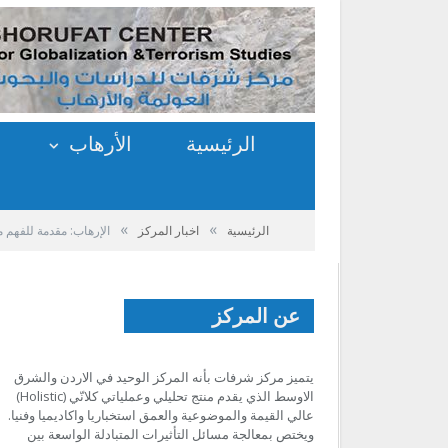
الرئيسية
الأرهاب
»
»
الرئيسية
اخبار المركز
الإرهاب: مقدمة للفهم م
عن المركز
يتميز مركز شرفات بأنه المركز الوحيد في الاردن والشرق
الاوسط الذي يقدم منتج تحليلي وعملياتي كلانّي (Holistic)
عالي القيمة والموضوعية والعمق استخباريا واكاديميا وفنيا.
ويختص بمعالجة مسائل التأثيرات المتبادلة الواسعة بين