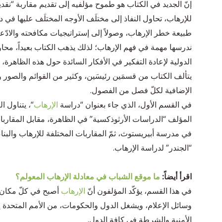
إنّ الجديد في الكتاب هو طموح مؤلّفيه إلى تقديم مقاربة “نقد
للإرهاب، تحاول النفاذ إلى مختلَف الأوجه المختلَف عليها في د
طبيعة خطر الإرهاب، وصولاً إلى إستراتيجيات مكافحته والادّعاء 
ندرسها مهمة في فهم الإرهاب؛ لذلك يذهب الكتاب بعيداً، محاو
الدولية لإعادة التفكير في الأفكار السائدة حول هذه الظاهرة،
يتألف الكتاب من قسمَين رئيسَين، وكثير من القوائم والصور 
الإضافية لكلّ فصل من الفصول.
في القسم الأول، الذي جاء بعنوان “دراسة
الإرهاب
“، يتناول ا
المؤلف “الدراسات الأرثوذكسية” في الظاهرة، مقابل المقاربات 
في مدرسة أبيريستوث، ثمّ المقاربات المختلفة للإرهاب والبناء
“الجندر” لدراسة الإرهاب.
اقرأ أيضاً:
ما موقع الشباب في معادلة الإرهاب المعولم؟
في هذا القسم، يؤكّد المؤلفون أنّ
الإرهاب
أصبح في كلّ مكان 
وسائل الإعلام، ويشغل الدول والحكومات، من الأمم المتحدة إلى 
الأمنية والشرطة في كافة الدول.