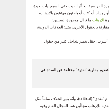
رة الفرنسية، إلا أنّها بقيت حتى السبعينيات بعيدة
 روايات أو كتب أو باحثون مهتمّون بالإرهاب،
رة
الإرهاب
ما تزال موجودة، لسببين:
ارنة بالحقول الأخرى، مثل: العلاقات الدولية،
ق أن أشرت، حقل يتميز بتداخل كثير من حقول
تقديم مقاربة “نقدية” مختلفة عن السائد في
ويؤكّد المؤلفون أنّهم يدركون مدى الالتباس الذي يحدثه استخدام “نقدي” (critical)، وأنّه يثير الخلاف تماماً مثل
دية للإرهاب مجالَين هما: المجال العام وفيه