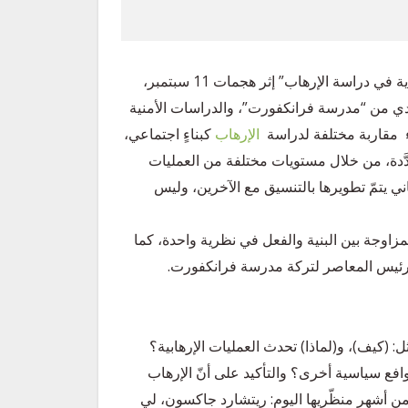
لكن، في منافسة “النظرية الواقعية” نشطت “الدراسات النقدية في دراسة الإرهاب” إثر هجمات 11 سبتمبر،
ي من “مدرسة فرانكفورت”، والدراسات الأمنية
اء مقاربة مختلفة لدراسة
الإرهاب
كبناءٍ اجتماعي،
ّدة، من خلال مستويات مختلفة من العمليات
عاني يتمّ تطويرها بالتنسيق مع الآخرين، وليس
لمزاوجة بين البنية والفعل في نظرية واحدة، كما
الرئيس المعاصر لتركة مدرسة فرانكفورت.
 (كيف)، و(لماذا) تحدث العمليات الإرهابية؟
دوافع سياسية أخرى؟ والتأكيد على أنّ الإرهاب
من أشهر منظّريها اليوم: ريتشارد جاكسون، لي