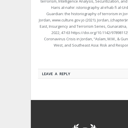
terrorism, Intelligence Analysis, Securitization, an
Haris al-nahir: istoriography al-irhab fi al-U
Guardian: the historiography of terrorism in Jor
Jordan, www.culture.gov.jo (2021). Jordan, (chapter)
East, Insurgency and Terrorism Series, Gunaratna, R.
2022, 47-63 https://doi.org/10.1142/97898112
Coronavirus Crisis in Jordan, “Aslam, M.M., & Guna
West, and Southeast Asia: Risk and Respons
LEAVE A REPLY