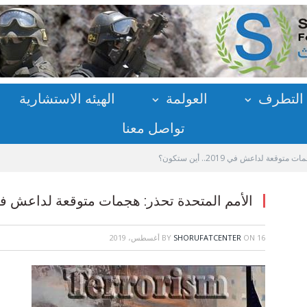
التطرف
العولمة
الهيئه الاستشارية
تواصل معنا
قعة لداعش في 2019.. أين ستكون؟
الأمم المتحدة تحذر: هجمات متوقعة لداعش في 2019.. أين ستك
16 أغسطس، 2019
ON
SHORUFATCENTER
BY