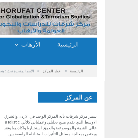
الرئيسية
الأرهاب
»
»
الرئيسية
اخبار المركز
الأمم المتحدة تحذر: هجمات متو
عن المركز
يتميز مركز شرفات بأنه المركز الوحيد في الاردن والشرق
الاوسط الذي يقدم منتج تحليلي وعملياتي كلانّي (Holistic)
عالي القيمة والموضوعية والعمق استخباريا واكاديميا وفنيا.
ويختص بمعالجة مسائل التأثيرات المتبادلة الواسعة بين