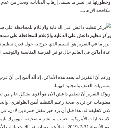
وخطورتها في نشر ما يسمى إرهاب الديانات، ويحذر من عدم ق
مكافحة الإرهاب.
يركز تنظيم داعش على الدعاية والإعلام للمحافظة على سمعته
أبرز ما في التقرير هو التقييم الذي خرج به حول قدرة تن
عدة أماكن في العالم حال توافر الفرصة المناسبة والتوقيت ال
ورغم أنّ التقرير لم يحدد هذه الأماكن، إلا أنّه ألمح إلى أنّ غرب إ
مستويات العنف والتجنيد فيهما.
ويؤكد التقرير أنّ تنظيم داعش الآن هو أقوى بشكلٍ عام من 
معلومات عن تردي صحة زعيم التنظيم أيمن الظواهري، والج
لادن كخليفة له، هذا قبل أن يرد خبر مقتل حمزة بن لادن، في غ
الاستخبارات الأمريكية، حسب ما نشرته صحيفة “نيويورك تايم
يوم الأربعاء 31-7-2019، نقلاً عن مصادر في الاستخبارات الأمريكية لم تحددها.