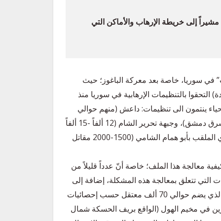
شيراً إلى خريطة الإرهاب والأماكن التي
ب” في سوريا، خاصة بعد معركة الباغوز؛ حيث
(الأرقام غير مؤكدة) التحقوا بالتنظيمات الإرهابية في سوريا منذ
لد بقي الآن حوالي 24-30 ألف مقاتل أحياء ينتمون الى تنظيمات: داعش (منهم حوالي
800 مقاتل ينتشرون في مناطق الرقة والحسكة، و150 في شرق دمشق)، وجبهة تحرير الشام (12 ألفاً -15 ألفاً
ينتشرون في إدلب)، وحراس الدين الذي يتزعمه سمير حجازي الملقب بأبو همام الشامي (1500-2000 مقاتل
فية معالجة هذا الملف؛ خاصة أنّ عدداً قليلاً من
ات التي تتعلق بمعالجة هذه المشكلة، إضافة إلى
مشكلة المعتقلين في مراكز الاحتجاز خاصة في مخيم الهول الذي يضم حوالي 70 ألف معتقل حسب إحصائيات
زين في مخيم الهول (الواقع بريف الحسكة شمال