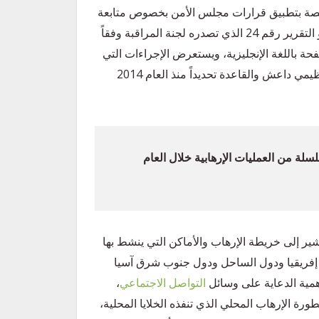
Dian T)، رئيس اللجنة المختصة بتطبيق قرارات مجلس الأمن بخصوص متابعة
تنظيم داعش والقاعدة والتنظيمات والأفراد التابعين لهما، وهو التقرير رقم 24 الذي تصدره لجنة المراقبة وفقاً
مجلس الأمن رقم 2318 العام 2017، ويتكون من 24 صفحة باللغة الإنجليزية، ويستعرض الإجراءات التي
اتخذها مجلس الأمن بهذا الخصوص، والتطورات التي طالت تنظيمي داعش والقاعدة تحديداً منذ العام 2014
ة من العمليات الإرهابية خلال العام
ير إلى خريطة الإرهاب والأماكن التي ينشط بها
 إفريقيا ودول الساحل ودول جنوب شرق آسيا
همية الدعاية على وسائل
التواصل الاجتماعي
،
ى مذبحة سيرلانكا ونيوزيلاندا آذار (مارس) 2019، وخطورة الإرهاب المحلي الذي تنفذه الخلايا المحلية،