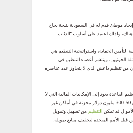
يجاد موطئ قدم له في السعودية نتيجة نجاح
ة هناك، ولذلك اعتمد على أسلوب “الذئاب
ية لتأمين الحماية، واستراتيجية التنظيم هي
ة الحوثيين، وينتشر أعضاء التنظيم في
ن من تنظيم داعش الذي لا يتجاوز عدد عناصره
 القاعدة يعود إلى الإمكانيات المالية التي لا
زالت موجودة لديه؛ إذ تقدر موازنة التنظيم بمبلغ يتراوح ما بين 50-300 مليون دولار مخزنة في أماكن غير
الأموال قد تمكن
التنظيم
من تسهيل وتمويل
 قبل الأمم المتحدة لتجفيف منابع تمويله.