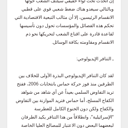
إن اتحدت تحت لواء حقيقي سيلتف الشعب حولها
وبالتالي سيغدو هناك ضغط شعبي قوي على قطبي
الانقسام الرئيسين، إلا أن مثالب التبعية الاقتصادية التي
تحكم هذه الفصائل والمؤسسات تحول دون تأسيسها
لقاعدة قادرة على اقناع الشعب لتحريكها نحو ذم
الانقسام ومقاومته بكافة الوسائل.
ـ التنافر الإيديولوجي:
لقد كان التنافر الإيديولوجي البذرة الأولى للخلاف بين
الطرفين منذ فوز حركة حماس بانتخابات 2006، ففتح
تريد التفاوض السلمي بعيداً عن أي شاهد من شواهد
الكفاح المسلح، أما حماس فتريد الموازنة بين التفاوض
والكفاح ولكن دون الخنوع الكامل للغطرسة
“الإسرائيلية”، وانطلاقاً من هذا التنافر يكيد الطرفان
لبعضهما البعض دون الاعتبار للمصالح العليا الخاصة