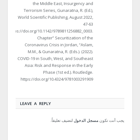
the Middle East, Insurgency and
Terrorism Series, Gunaratna, R. (Ed.),
World Scientific Publishing, August 2022,
47-63
https://doi.org/10.1142/9789811256882_0003.
Chapter” Securitization of the
Coronavirus Crisis in Jordan, “Aslam,
M.M., & Gunaratna, R. (Eds.). (2022).
COVID-19 in South, West, and Southeast
Asia: Risk and Response in the Early
Phase (1st ed.). Routledge.
https://doi.org/10.4324/9781003291909
LEAVE A REPLY
يجب أنت تكون
مسجل الدخول
لتضيف تعليقاً.