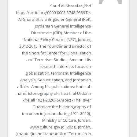
Saud Al-Sharafat ,Phd
https://orcid.org/0000-0003-3748-9359 Dr.
Al-Sharafat is a Brigadier-General (Ret),
Jordanian General Intelligence
Directorate (GID). Member of the
National Policy Council (NPC), Jordan,
2012-2015. The founder and director of
the Shorufat Center for Globalization
and Terrorism Studies, Amman. His
research interests focus on
globalization, terrorism, Intelligence
Analysis, Securitization, and Jordanian
affairs. Among his publications: Haris al-
nahir: istoriography al-irhab fi al-Urdunn
khelall 1921-2020} {Arabic} {The River
Guardian: the historiography of
terrorism in Jordan during 1921-2020},
Ministry of Culture, Jordan,
www.culture.gov.jo (2021). Jordan,
(chapter)in the Handbook of Terrorism in