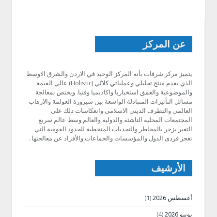
عن المركز
يتميز مركز شرفات بأنه المركز الوحيد في الاردن والشرق الاوسط
الذي يقدم منتج تحليلي وعملياتي كلانّي (Holistic) عالي القيمة
والموضوعية والعمق استخباريا واكاديميا وفنيا. ويختص بمعالجة
مسائل التأثيرات المتبادلة الواسعة بين سيرورة العولمة والارهاب
العالمي والتطرف الديني الاسلامي وانعكاسات ذلك على
المجتمعات المحلية الناشئة والدولية والعالم وسط عالم سريع
التغير يزخر بالمخاطر والتحديات المتخطية للحدود القومية التي
تعجز فردى الدول والمؤسسات والجماعات والأفراد عن معالجتها .
الأرشيف
أغسطس 2026
(1)
يونيو 2026
(4)