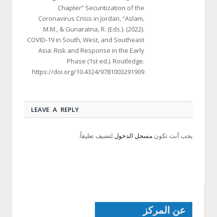
Chapter” Securitization of the
Coronavirus Crisis in Jordan, “Aslam,
M.M., & Gunaratna, R. (Eds.). (2022).
COVID-19 in South, West, and Southeast
Asia: Risk and Response in the Early
Phase (1st ed.). Routledge.
https://doi.org/10.4324/9781003291909
LEAVE A REPLY
يجب أنت تكون
مسجل الدخول
لتضيف تعليقاً.
عن المركز