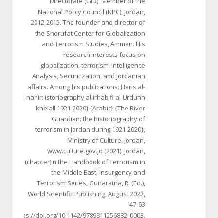
Directorate (GID). Member of the
National Policy Council (NPC), Jordan,
2012-2015. The founder and director of
the Shorufat Center for Globalization
and Terrorism Studies, Amman. His
research interests focus on
globalization, terrorism, Intelligence
Analysis, Securitization, and Jordanian
affairs. Among his publications: Haris al-
nahir: istoriography al-irhab fi al-Urdunn
khelall 1921-2020} {Arabic} {The River
Guardian: the historiography of
terrorism in Jordan during 1921-2020},
Ministry of Culture, Jordan,
www.culture.gov.jo (2021). Jordan,
(chapter)in the Handbook of Terrorism in
the Middle East, Insurgency and
Terrorism Series, Gunaratna, R. (Ed.),
World Scientific Publishing, August 2022,
47-63
https://doi.org/10.1142/9789811256882_0003.