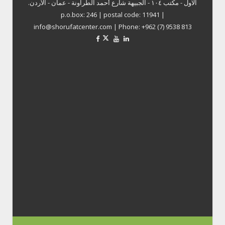
الاول - مكتب ١٠٤ - الجبيهة شارع أحمد الطراونة - عمان - الأردن.
p.o.box: 246 | postal code: 11941 |
info@shorufatcenter.com | Phone: +962 (7) 9538 813