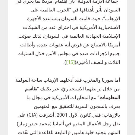
“جماعة الأزمة الدولية” بأن اهتمام أمريكا بما يجري في
السودان تأثر بأهدافها في “الحرب العالمية على
الإرهاب”، حيث قامت السودان بمساعدة الأجهزة
الاستخبارية الأمريكية في اختراق عدد من الشبكات
الإسلامية الجهادية العالمية في السودان، لذلك صوتت
أمريكا بالامتناع عن فرض أية عقوبات ضده، وأطالت
جميع الإجراءات ضده في مجلس الأمن خلال السنوات
الثلاث والنصف الأخيرة
(
[15]
)
.
أما سوريا والمغرب فقد أدخلهما الإرهاب ساحة العولمة
من خلال ترابطهما الاستخباريّ، عبر تكتيك “
تقاسم
المعلوما
ت
” مع المخابرات الأمريكية في مجال ما
يعرف بالسجون السرية للتحقيق مع المتهمين
بالإرهاب؛ ففي كانون الأول 2001، أشرفت (CIA) على
نقل رجل الأعمال المقيم في ألمانيا (محمد حيدر زمار)
المتهم بتجنيد خلية هامبورغ التابعة للقاعدة التي نفّذت