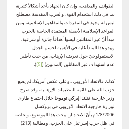
الطوائف والمذاهب، وإن كان الجهاد يأخذ أشكالاً كثيرة،
بما في ذلك استخدام القوة، والحرب المقدسة مصطلح
ليس له وجود في المفردات والمفاهيم الإسلامية، ومن
القواعد الإسلامية الأصيلة المعتمدة الخاصة بالحرب
مبدأ أنّ غير المقاتلين ليسوا أهدافاً جائزة أو شرعية،
ويبدو هذا المبدأ غاية في الأهمية لحسم الجدل
الابستمولوجيّ حول تعريف الإرهاب، من حيث تأطير
عدم استهداف غير المقاتلين (المدنيين)
(
[5]
)
.
كذلك فالاتحاد الأوروبي ـ وعلى عكس أمريكاـ لم يضع
حزب الله على قائمة التنظيمات الإرهابية، وقد صرح
وزير خارجية فنلندا
إيركي
توموجا
خلال اجتماع طارئ
لوزارة خارجية الاتحاد الأوروبي في بروكسل
1/8/2006م:بأنّ الاتحاد لن يبحث هذا الموضوع، وبخاصة
في ظل حرب إسرائيل على الحزب، ومطالبة (213)