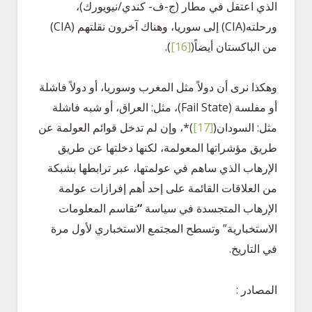
الذي اعتقل في مطار (ج-ف- كندي/نيويورك)،
ورحلته(CIA) إلى سوريا، وهناك آخرون نقلتهم (CIA)
من الباكستان أيضاً
(
[16]
)
.
وهكذا نرى أن دولاً مثل المغرب وسوريا، أو دولاً فاشلة
أو مفلسة (Fail State)، مثل: العراق، أو شبه فاشلة
مثل: السودان
(
[17]
)
*، وإن لم تدخل قوائم العولمة عن
طريق مؤشراتها المعولمة، لكنها دخلتها عن طريق
الإرهاب الذي ساهم في عولمتها، عبر ترابطها بشبكة
من العلاقات القائمة على إحد أهم إفرازات عولمة
الإرهاب المتجسدة في سياسة
“
تقاسم المعلومات
الاستخبارية” وتسطح المجتمع الاستخباري لأول مرة
في التاريخ.
المصادر :