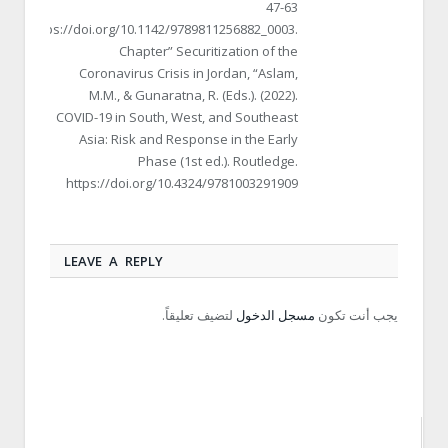
47-63
https://doi.org/10.1142/9789811256882_0003.
Chapter” Securitization of the
Coronavirus Crisis in Jordan, “Aslam,
M.M., & Gunaratna, R. (Eds.). (2022).
COVID-19 in South, West, and Southeast
Asia: Risk and Response in the Early
Phase (1st ed.). Routledge.
https://doi.org/10.4324/9781003291909
LEAVE A REPLY
يجب أنت تكون
مسجل الدخول
لتضيف تعليقاً.