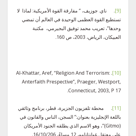
[9]
. ناي. جوزيف، ” مفارقة القوة الأمريكية: لماذا لا
تستطيع القوة العظمى الوحيدة في العالم أن تمضي
وحدها”، تعريب محمد توفيق البجيرمي، مكتبة
العبيكان، الرياض، 2003، ص 160.
. Al-Khattar, Aref, “Religion And Terrorism:
[10]
Anterfaith Prespective”, Praeger, Westport,
Connecticut, 2003, P 17.
[11]
. محطة تلفزيون الجزيرة، قطر، برنامج وثائقي
باللغة الإنجليزية بعنوان:” السجن، الناس والقانون في
(Gitmo)”، وهو الاسم الذي يطلقه الجنود الأمريكان
على معتقل غوانتانامو، 12 مساءً، 16/10/206.