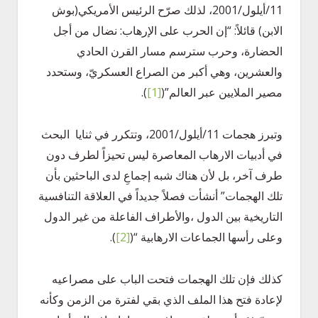
11/أيلول/2001، لذلك صرّح الرئيس الأمريكي(بوش
الابن) قائلاً: “إن الحرب على الإرهاب: نضال من أجل
الحضارة، وحرب سترسم مسار القرن الحادي
والعشرين، وهي أكبر من الصراع العسكريّ، وستحدد
مصير الملايين عبر العالم”
(
[1]
)
.
وتبرز هجمات 11/أيلول/2001، وتتكرر في ثنايا البحث
في أدبيات الارهاب المعاصرة ليس تحيزاً لطرف دون
طرف آخر، بل لأن هناك شبه إجماعِ لدى الباحثين بأن
تلك الهجمات” أنشأت فصلاً جديداً في العلاقة التنافسية
التاريخية بين الدول ،والأطراف الفاعلة من غير الدول
وعلى رأسها الجماعات الارهابية “
(
[2]
)
.
كذلك فإن تلك الهجمات فتحت الباب على مصراعيه
لإعادة فتح هذا الملف الذي بقي لفترة من الزمن وكأنه