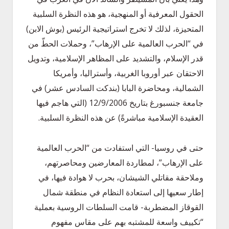
الحقول المعرفية أو المنهجية، هو هذه النظرة السلبية
المتحيزة، لذلك لا تخرج استراتيجية الرئيس (بوش الابن)
في “الحرب العالمية على الإرهاب”، وحملات الحطّ من
قدر الإسلام، والتشديد على المظاهر الإسلامية، وتدويل
الاحتقان عبر أوروبا الغربية، وأستراليا، وأمريكا
الشمالية، ومحاضرة البابا (بندكت السادس عشر) في
جامعة جنسبورغ بتاريخ 12/9/2006 (التي هاجم فيها
العقيدة الإسلامية مباشرةً) عن هذه النظرة السلبية.
حتى في روسيا- التي استفادت من “الحرب العالمية
على الإرهاب”، لمطاردة المعارضين ومحاصرتهم،
وملاحقة مقاتلي الشيشان، بحرب لا هوادة فيها، في
إطار سعيها إلى استعادة النظام في منطقة شمال
القوقاز المضطربة- قامت السلطات الروسية بعملية
“تكييف واسعة للمشتبه بهم على مقاس مفهوم