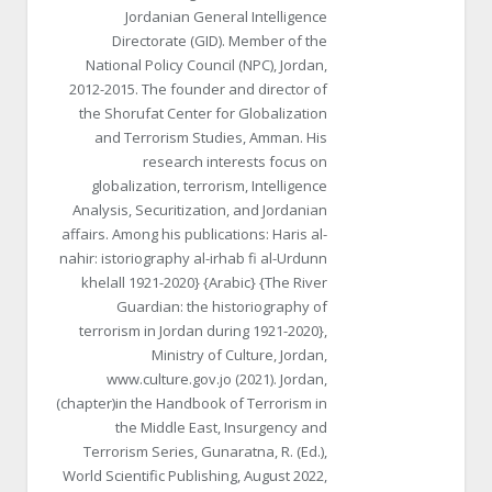
Jordanian General Intelligence
Directorate (GID). Member of the
National Policy Council (NPC), Jordan,
2012-2015. The founder and director of
the Shorufat Center for Globalization
and Terrorism Studies, Amman. His
research interests focus on
globalization, terrorism, Intelligence
Analysis, Securitization, and Jordanian
affairs. Among his publications: Haris al-
nahir: istoriography al-irhab fi al-Urdunn
khelall 1921-2020} {Arabic} {The River
Guardian: the historiography of
terrorism in Jordan during 1921-2020},
Ministry of Culture, Jordan,
www.culture.gov.jo (2021). Jordan,
(chapter)in the Handbook of Terrorism in
the Middle East, Insurgency and
Terrorism Series, Gunaratna, R. (Ed.),
World Scientific Publishing, August 2022,