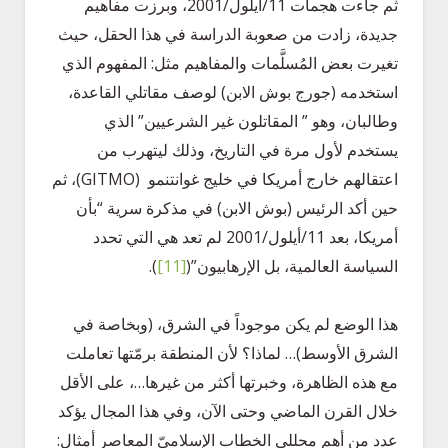
ثم جاءت هجمات 11/أيلول/2001، وبرزت مفاهيم
جديدة، زادت من صعوبة الدراسة في هذا الحقل، حيث
تغيرت بعض المُسلَّمات والمفاهيم مثل: المفهوم الذي
استخدمه (جورج بوش الابن) لوصف مقاتلي القاعدة،
وطالبان، وهو ” المقاتلون غير الشرعيين” الذي
يستخدم لأول مرة في التاريخ، وذلك ليتهرب من
اعتقالهم خارج أمريكا في خليج غوانتنمو (GITMO)، ثم
حين أكد الرئيس (بوش الابن) في مذكرة سرية “بأن
أمريكا، بعد 11/أيلول/2001 لم تعد هي التي تحدد
السياسة العالمية، بل الإرهابيون”
(
[11]
)
.
هذا الوضع لم يكن موجوداً في الشرق، (وبخاصة في
الشرق الأوسط)… لماذا؟ لأن المنطقة برمّتها تعاملت
مع هذه الظاهرة، وخبرتها أكثر من غيرها…، على الأقل
خلال القرن الماضي وحتى الآن، وفي هذا المجال يؤكد
عدد من أهم محللي الخطاب الإسلاميّ المعاصر أمثال: