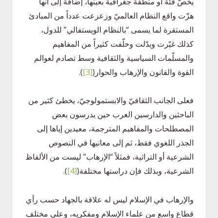
يخصّ فئة أو منطقة جغرافية بعينها، إضافة إلى أنها
هزّت واقع النظام العالميّ وزعزعت عدداً من المبادئ
المستقرة لما يسمى “بالنظام الويستفالي” للدول،
كذلك غيّرت وبدّلت وخلّفت كثيراً من المفاهيم
والمسلّمات السياسية والثقافية وسط تصادم لعوالم
القوة والقانون والإرهاب والحوار
(
[3]
)
.
فعلى الجانب الثقافيّ والابستمولوجيّ، يخطئ كثير من
الباحثين والدارسين العرب حين يدرسون بعض
المصطلحات والمفاهيم المترجمة، معيدين إياها إلى
الجذر اللغوي فقط، ثم إلى معانيها في النصوص
الشرعية أو التراثية، فمثلاً “الإرهاب” ليست من الألفاظ
الشرعية، وبذلك فإن دراستها مختلفة
(
[4]
)
.
والإرهاب في الإسلام ليس له علاقة بالجهاد حسب رأي
قطاع واسع من علماء الإسلام ومفكريه، وعلى مختلف