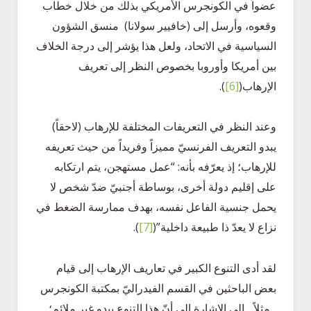
عضواً في الكونجرس الأمريكي بذلك من خلال خطاب
وقعوه، وأرسل إلى (خافيير سولانا) منسق الشؤون
السياسية في الاتحاد، ولعل هذا يؤشر إلى درجة الخلاف
بين أمريكا وأوروبا بخصوص النظر إلى تعريف
الإرهاب
(
[6]
)
.
وعند النظر في التعريفات المختلفة للإرهاب (لاحقاً)
يبدو التعريف الفرنسيّ مميزاً وفريداً من حيث تعريفه
للإرهاب؛ إذ يعرّفه بأنه: “عمل مستهجن، يتم ارتكابه
على إقليم دولة أخرى، بوساطة أجنبيّ ضدّ شخص لا
يحمل جنسية الفاعل نفسه، بهدف ممارسة الضغط في
نزاع لا يعدّ ذا طبيعة داخلية”
(
[7]
)
.
لقد أدى التنوع الكبير في تعاريف الإرهاب إلى قيام
بعض الباحثين في القسم الفيدراليّ بمكتبة الكونجرس
ـ مثلاً ـ إلى الإشارة إلى أنّ هذا التنوع يبدو غير ملائم؛