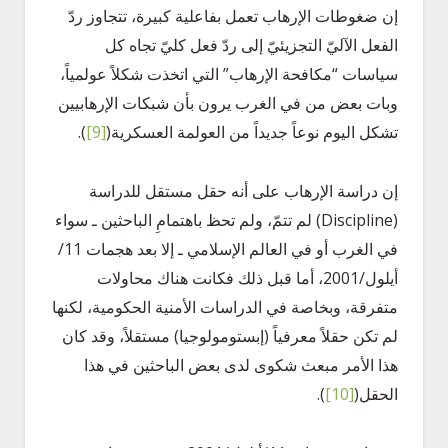
إن ضغوطات الإرهاب تعمل بفاعلية كبيرة، تتجاوز ردّ
الفعل الآليّ التجزيئيّ إلى ردّ فعل كليّ تجاه كل
سياسات “مكافحة الإرهاب” التي اتخذت شكلاً عولمياً،
وبات بعض من في الغرب يرون بأن شبكات الإرهابيين
تشكل اليوم نوعاً جديداً من العولمة العسكرية
(
[9]
)
.
إن دراسة الإرهاب على أنه حقل مستقل للدراسة
(Discipline) لم تتمّ، ولم تحظ باهتمامِ الباحثين ـ سواء
في الغرب أو في العالم الإسلامي ـ إلا بعد هجمات 11/
أيلول/2001، أما قبل ذلك فكانت هناك محاولات
متفرقة، وبخاصة في الدراسات الأمنية الحكومية، لكنها
لم تكن حقلاً معرفياً (إبستومولوجيا) مستقلاً، وقد كان
هذا الأمر مبعث شكوى لدى بعض الباحثين في هذا
الحقل
(
[10]
)
.