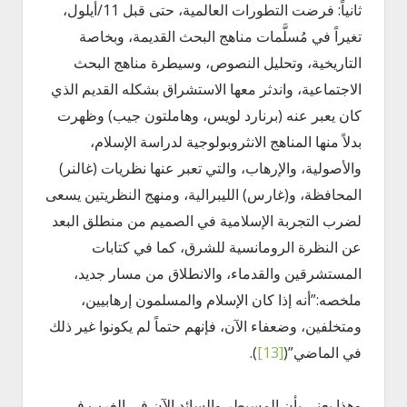
ثانياً: فرضت التطورات العالمية، حتى قبل 11/أيلول،
تغيراً في مُسلَّمات مناهج البحث القديمة، وبخاصة
التاريخية، وتحليل النصوص، وسيطرة مناهج البحث
الاجتماعية، واندثر معها الاستشراق بشكله القديم الذي
كان يعبر عنه (برنارد لويس، وهاملتون جيب) وظهرت
بدلاً منها المناهج الانثروبولوجية لدراسة الإسلام،
والأصولية، والإرهاب، والتي تعبر عنها نظريات (غالنر)
المحافظة، و(غارس) الليبرالية، ومنهج النظريتين يسعى
لضرب التجربة الإسلامية في الصميم من منطلق البعد
عن النظرة الرومانسية للشرق، كما في كتابات
المستشرقين والقدماء، والانطلاق من مسار جديد،
ملخصه:”أنه إذا كان الإسلام والمسلمون إرهابيين،
ومتخلفين، وضعفاء الآن، فإنهم حتماً لم يكونوا غير ذلك
في الماضي”
(
[13]
)
.
وهذا يعني بأن المسيطر والسائد الآن في الغرب في