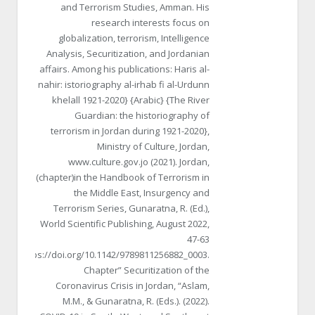
and Terrorism Studies, Amman. His
research interests focus on
globalization, terrorism, Intelligence
Analysis, Securitization, and Jordanian
affairs. Among his publications: Haris al-
nahir: istoriography al-irhab fi al-Urdunn
khelall 1921-2020} {Arabic} {The River
Guardian: the historiography of
terrorism in Jordan during 1921-2020},
Ministry of Culture, Jordan,
www.culture.gov.jo (2021). Jordan,
(chapter)in the Handbook of Terrorism in
the Middle East, Insurgency and
Terrorism Series, Gunaratna, R. (Ed.),
World Scientific Publishing, August 2022,
47-63
https://doi.org/10.1142/9789811256882_0003.
Chapter” Securitization of the
Coronavirus Crisis in Jordan, “Aslam,
M.M., & Gunaratna, R. (Eds.). (2022).