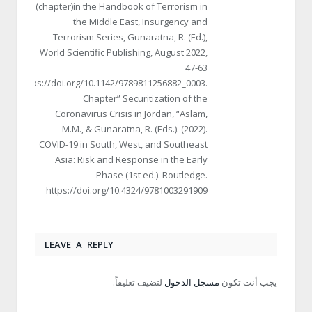
(chapter)in the Handbook of Terrorism in
the Middle East, Insurgency and
Terrorism Series, Gunaratna, R. (Ed.),
World Scientific Publishing, August 2022,
47-63
https://doi.org/10.1142/9789811256882_0003.
Chapter” Securitization of the
Coronavirus Crisis in Jordan, “Aslam,
M.M., & Gunaratna, R. (Eds.). (2022).
COVID-19 in South, West, and Southeast
Asia: Risk and Response in the Early
Phase (1st ed.). Routledge.
https://doi.org/10.4324/9781003291909
LEAVE A REPLY
يجب أنت تكون
مسجل الدخول
لتضيف تعليقاً.