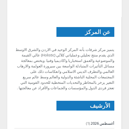
عن المركز
يتميز مركز شرفات بأنه المركز الوحيد في الاردن والشرق الاوسط
الذي يقدم منتج تحليلي وعملياتي كلانّي (Holistic) عالي القيمة
والموضوعية والعمق استخباريا واكاديميا وفنيا. ويختص بمعالجة
مسائل التأثيرات المتبادلة الواسعة بين سيرورة العولمة والارهاب
العالمي والتطرف الديني الاسلامي وانعكاسات ذلك على
المجتمعات المحلية الناشئة والدولية والعالم وسط عالم سريع
التغير يزخر بالمخاطر والتحديات المتخطية للحدود القومية التي
تعجز فردى الدول والمؤسسات والجماعات والأفراد عن معالجتها .
الأرشيف
أغسطس 2026
(1)