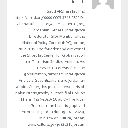
LinkedIn
Facebook
Saud Al-Sharafat ,Phd
https://orcid.org/0000-0003-3748-9359 Dr.
Al-Sharafat is a Brigadier-General (Ret),
Jordanian General Intelligence
Directorate (GID). Member of the
National Policy Council (NPC), Jordan,
2012-2015. The founder and director of
the Shorufat Center for Globalization
and Terrorism Studies, Amman. His
research interests focus on
globalization, terrorism, Intelligence
Analysis, Securitization, and Jordanian
affairs. Among his publications: Haris al-
nahir: istoriography al-irhab fi al-Urdunn
khelall 1921-2020} {Arabic} {The River
Guardian: the historiography of
terrorism in Jordan during 1921-2020},
Ministry of Culture, Jordan,
www.culture.gov.jo (2021). Jordan,