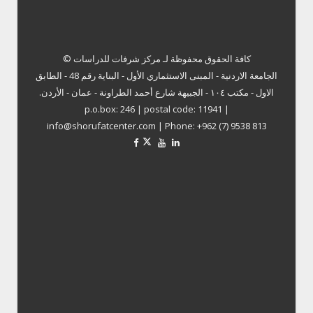
كافة الحقوق محفوظة لـ
مركز شرفات للدراسات ©
الجامعة الاردنية - المبنى الاستثماري الأول - البناية رقم 48 - الطابق
الاول - مكتب ١٠٤ - الجبيهة شارع أحمد الطراونة - عمان - الأردن.
p.o.box: 246 | postal code: 11941 |
info@shorufatcenter.com | Phone: +962 (7) 9538 813