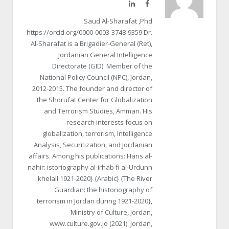
LinkedIn
Facebook
Saud Al-Sharafat ,Phd
https://orcid.org/0000-0003-3748-9359 Dr.
Al-Sharafat is a Brigadier-General (Ret),
Jordanian General Intelligence
Directorate (GID). Member of the
National Policy Council (NPC), Jordan,
2012-2015. The founder and director of
the Shorufat Center for Globalization
and Terrorism Studies, Amman. His
research interests focus on
globalization, terrorism, Intelligence
Analysis, Securitization, and Jordanian
affairs. Among his publications: Haris al-
nahir: istoriography al-irhab fi al-Urdunn
khelall 1921-2020} {Arabic} {The River
Guardian: the historiography of
terrorism in Jordan during 1921-2020},
Ministry of Culture, Jordan,
www.culture.gov.jo (2021). Jordan,