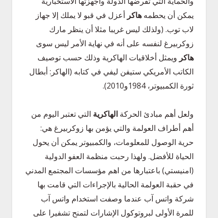
والحماية التي تفرضها الدولة وأجهزتها الاستخبارية
يمكن أن يحطمه
هاكر
أعزل في قبو لا يملك إلا جهاز
لاب توب. (ولذلك ليس غريبا مثلا أن ينظر مارك
زوكربيرغ لنفسه على أنه في نهاية الأمر ليس سوى
هاكر
ويمثل أخلاقيات الهاكرية وذلك حسب توصيف
الكاتب الأمريكي ستيفن ليفي في كتابه (الهاكر: أبطال
ثورة الكمبيوتر، 1984و2010).
ولعل أهم مبادئ الحركة
الهاكرية
التي تعتبر اليوم من
أهم أطراف العولمة والتي يؤمن بها زوكربيرغ هي:
حرية الوصول للمعلومات، والكمبيوتر يمكن أن يحول
الحياة للأفضل. ولهذا رحبت منظمة العفو الدولية
(امنيستي) باعتبارها من اهم مؤسسات المجتمع المدني
في حقبة العولمة الحالية بالإجراءات التي قامت بها
شركة واتس آب عندما وصفت استخدام واتس آب
للمرة الأولى لبروتوكول الإشارات لتمنح تشفيرا على