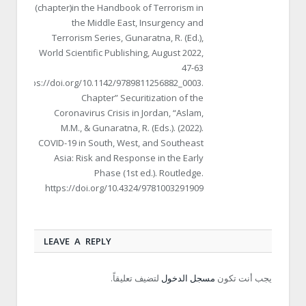
(chapter)in the Handbook of Terrorism in
the Middle East, Insurgency and
Terrorism Series, Gunaratna, R. (Ed.),
World Scientific Publishing, August 2022,
47-63
https://doi.org/10.1142/9789811256882_0003.
Chapter” Securitization of the
Coronavirus Crisis in Jordan, “Aslam,
M.M., & Gunaratna, R. (Eds.). (2022).
COVID-19 in South, West, and Southeast
Asia: Risk and Response in the Early
Phase (1st ed.). Routledge.
https://doi.org/10.4324/9781003291909
LEAVE A REPLY
يجب أنت تكون
مسجل الدخول
لتضيف تعليقاً.