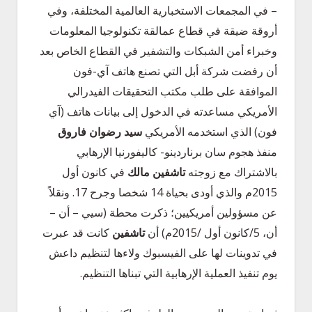
– في المجمعات الاستخبارية العالمية المختلفة، وفي
أروقة ضيقة في قطاع عمالقة تكنولوجيا المعلومات
وخبراء أمن الشبكات والتشفير في القطاع الخاص بعد
أن رفضت شركة أبل التي تصنع هاتف آي-فون
الموافقة على طلب مكتب التحقيقات الفيدرالي
الأمريكي مساعدته في الدخول إلى بيانات هاتف (آي
فون) الذي استخدمه الأمريكي
سيد رضوان فاروق
منفذ هجوم سان برناردينو- كاليفورنيا الإرهابي
بالاشتراك مع زوجته
تاشفين مالك
في كانون أول
2015م والذي أودى بحياة 14 شخصا وجرح 17. ونقلاً
عن مسؤولين أمريكيين؛ ذكرت محطة (سيي – أن –
أن، 5/كانون أول /2015م) أن
تاشفين
كانت قد عبرت
في تدوينات لها على الفيسبوك ولاءها لتنظيم داعش
يوم تنفيذ العملية الإرهابية التي تبناها التنظيم.