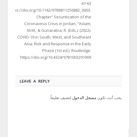
47-63
https://doi.org/10.1142/9789811256882_0003.
Chapter” Securitization of the
Coronavirus Crisis in Jordan, “Aslam,
M.M., & Gunaratna, R. (Eds.). (2022).
COVID-19 in South, West, and Southeast
Asia: Risk and Response in the Early
Phase (1st ed.). Routledge.
https://doi.org/10.4324/9781003291909
LEAVE A REPLY
يجب أنت تكون
مسجل الدخول
لتضيف تعليقاً.