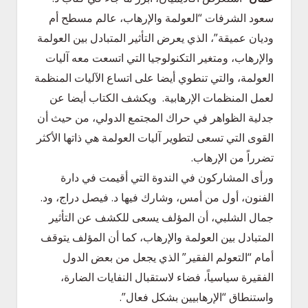
سعود الشرفات “العولمة والإرهاب، عالم مسطح أم
وديان عميقة”، الذي يعرض التأثير المتبادل بين العولمة
والإرهاب، ومتغير التكنولوجيا التي اتسعت معه آليات
العولمة، والتي تنطوي أيضا على اتساع الآليات المنظمة
لعمل المنظمات الإرهابية. ويكشف الكتاب أيضا عن
جدلية الظواهر في حراك المجتمع الدولي، من حيث أن
القوى التي تسعى لتطوير آليات العولمة هي ذاتها الأكثر
تضرراً من الإرهاب.
ورأى المشاركون في الندوة التي أقيمت في دارة
الفنون، أول من أمس، وشارك فيها د. فيصل دراج، ود.
جمال الشلبي، أن المؤلف يسعى للكشف عن التأثير
المتبادل بين العولمة والإرهاب، كما أن المؤلف يتوقف
أمام “التعولم الفقير” الذي يجعل من بعض الدول
الفقيرة سياسياً، فضاء لاستقبال النفايات الضارة،
واستنطاق “الإرهابيين بشكل فعال”.