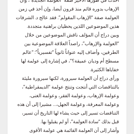
الإرهاب بدوره قائم منذ قرون أيضا، وإن أخذ في زمن
العولمة صفة “الإرهاب المعَولم”. فقد عالج د. الشرفات
هذين الموضوعين اللذين يحظيان براهنية متجددة.
وبين دراج أن المؤلف ناقش الموضوعين من خلال
“العولمة والإرهاب”، راصداً العلاقة الموضوعية بين
الطرفين، وأضاف إليه عنواناً ثانوياً “تفسيرياً”: “عالم
مسطح أم وديان عميقة؟”، في إشارة إلى عولمة لها
خفاياها الكثيرة.
ورأى دراج أن العولمة سيرورة، لكنها سيرورة مليئة
بالتناقضات التي أنتجت وتنتج عولمة “الديمقراطية”،
وعولمة الإرهاب، وعولمة الفقر، وعولمة الغنى،
وعولمة المعرفة، وعولمة الجهل،… مشيرا إلى أن هذه
التناقضات تسير إلى حيث يشاء لها التاريخ أن تسير،
قبل بذلك “سادة العولمة”، أو لم يقبلوا بها.
وأشار إلى أن العولمة القائمة هي عولمة الأقوى