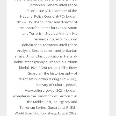
Jordanian General Intelligence
Directorate (GID). Member of the
National Policy Council (NPC), Jordan,
2012-2015. The founder and director of
the Shorufat Center for Globalization
and Terrorism Studies, Amman. His
research interests focus on
globalization, terrorism, Intelligence
Analysis, Securitization, and Jordanian
affairs. Among his publications: Haris al-
nahir: istoriography al-irhab fi al-Urdunn
khelall 1921-2020} {Arabic} {The River
Guardian: the historiography of
terrorism in Jordan during 1921-2020},
Ministry of Culture, Jordan,
www.culture.gov.jo (2021). Jordan,
(chapter)in the Handbook of Terrorism in
the Middle East, Insurgency and
Terrorism Series, Gunaratna, R. (Ed.),
World Scientific Publishing, August 2022,