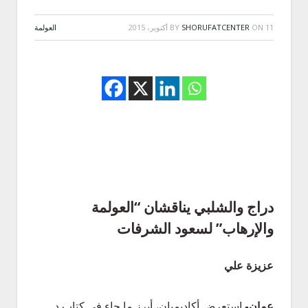
11 أكتوبر، 2015
ON
SHORUFATCENTER
BY
العولمة
دراج والشلبي يناقشان “العولمة
والإرهاب” لسعود الشرفات
عزيزة علي
عمان-
استعرض أكاديميان، أبرز ما جاء في كتاب د.