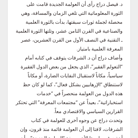
د. فيصل دراج رأى أن العولمة الجديدة قامت على
الثورة المعلوماتية التي تلغي الزمان والمسافة، وهي
محصلة لجملة ثورات سبقتها، بدأت بالثورة العلمية
والصناعية في القرن الثامن عشر، وتلتها الثورة العلمية
ـ التقنية في النصف الأول من القرن العشرين، عصر
المعرفة العلمية بامتياز.
وأضاف دراج أن د. الشرفات يتوقف في كتابه أمام
“التعولم الفقير”، الذي يجعل من بعض الدول الفقيرة
سياسياً، مكاناً لاستقبال النفايات الضارة، أو مكاناً
لاستنطاق “الإرهابيين بشكل فعال”، كما لو كان حظ
هذه الدول من العولمة منحصراً في “خدمات
استخباراتية”، بعيداً عن “مجتمعات المعرفة” التي تحتكر
القرارين السياسي والاقتصادي معاً.
وتحدث دراج عن وجوه أخرى للعولمة في كتاب
الشرفات، لافتا إلى أن العولمة قائمة منذ قرون، وإن
أخذت في طورها الأخير صفة “العولمة الجديدة”، وأن