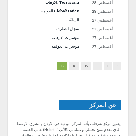
Terrorism ;الارهاب
أغسطس 28
Globalization العولمة
أغسطس 28
السلفّية
أغسطس 27
سؤال التطرف
أغسطس 27
مؤشرات الارهاب
أغسطس 27
مؤشرات العولمة
أغسطس 27
Previous
37
36
35
…
1
عن المركز
يتميز مركز شرفات بأنه المركز الوحيد في الاردن والشرق الاوسط
الذي يقدم منتج تحليلي وعملياتي كلانّي (Holistic) عالي القيمة
والموضوعية والعمق استخباريا واكاديميا وفنيا. ويختص بمعالجة