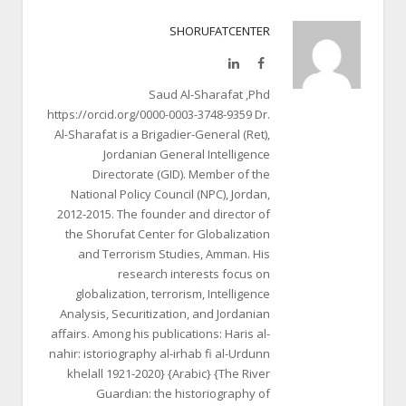
SHORUFATCENTER
LinkedIn
Facebook
Saud Al-Sharafat ,Phd
https://orcid.org/0000-0003-3748-9359 Dr.
Al-Sharafat is a Brigadier-General (Ret),
Jordanian General Intelligence
Directorate (GID). Member of the
National Policy Council (NPC), Jordan,
2012-2015. The founder and director of
the Shorufat Center for Globalization
and Terrorism Studies, Amman. His
research interests focus on
globalization, terrorism, Intelligence
Analysis, Securitization, and Jordanian
affairs. Among his publications: Haris al-
nahir: istoriography al-irhab fi al-Urdunn
khelall 1921-2020} {Arabic} {The River
Guardian: the historiography of