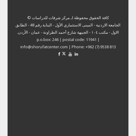
كافة الحقوق محفوظة لـ
مركز شرفات للدراسات ©
الجامعة الاردنية - المبنى الاستثماري الأول - البناية رقم 48 - الطابق
الاول - مكتب ١٠٤ - الجبيهة شارع أحمد الطراونة - عمان - الأردن.
p.o.box: 246 | postal code: 11941 |
info@shorufatcenter.com | Phone: +962 (7) 9538 813