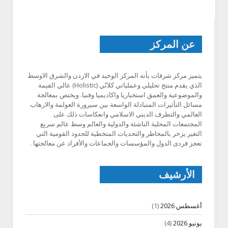
عن المركز
يتميز مركز شرفات بأنه المركز الوحيد في الاردن والشرق الاوسط
الذي يقدم منتج تحليلي وعملياتي كلانّي (Holistic) عالي القيمة
والموضوعية والعمق استخباريا واكاديميا وفنيا. ويختص بمعالجة
مسائل التأثيرات المتبادلة الواسعة بين سيرورة العولمة والارهاب
العالمي والتطرف الديني الاسلامي وانعكاسات ذلك على
المجتمعات المحلية الناشئة والدولية والعالم وسط عالم سريع
التغير يزخر بالمخاطر والتحديات المتخطية للحدود القومية التي
تعجز فردى الدول والمؤسسات والجماعات والأفراد عن معالجتها .
الأرشيف
أغسطس 2026
(1)
يونيو 2026
(4)