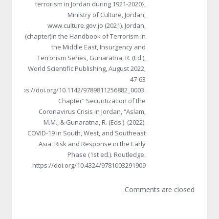
terrorism in Jordan during 1921-2020},
Ministry of Culture, Jordan,
www.culture.gov.jo (2021). Jordan,
(chapter)in the Handbook of Terrorism in
the Middle East, Insurgency and
Terrorism Series, Gunaratna, R. (Ed.),
World Scientific Publishing, August 2022,
47-63
https://doi.org/10.1142/9789811256882_0003.
Chapter” Securitization of the
Coronavirus Crisis in Jordan, “Aslam,
M.M., & Gunaratna, R. (Eds.). (2022).
COVID-19 in South, West, and Southeast
Asia: Risk and Response in the Early
Phase (1st ed.). Routledge.
https://doi.org/10.4324/9781003291909
Comments are closed.