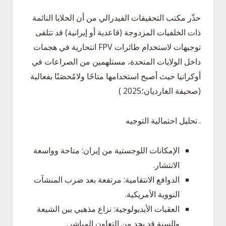
حذّر مكتب التحقيقات الفيدرالي من أن الخلايا النائمة
ذات الخلفيات المزدوجة (قاعدية أو إيرانية) قد تتلقى
توجيهات لاستخدام طائرات FPV انتحارية في هجمات
داخل الولايات المتحدة، مستلهمين من الصراعات في
أوكرانيا حيث أصبح استخدامها متاحًا ولامُحصَنًا بفعالية
(صحيفة الغارديان؛2025 )
. تحليل احتمالية التوجيه
الإمكانات اللوجستية من إيران: متاحة وواسعة
الانتشار.
الدوافع الانتقامية: مرتفعة بعد ضرب المنشآت
النووية الأمريكية.
العقبات الأيديولوجية: نزاع مذهبي بين الشيعة
والسنة قد يحد من التعاون المباشر.