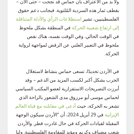
ولا بد من الاعتراف بأن حماس قد نجحت – حتى الآن –
بقطف ثمار هذه السردية المُلتوية. فبجانب دعم حقوق
الفلسطينيين، تشير
استطلاعات الرأي والأدلة المتناقلة
إلى ارتفاع شعبية الحركة
في المنطقة بشكل ملحوظ
في الوقت الحالي. وفي الوقت نفسه، هناك نقص
ملحوظ في التعبير العلني عن الرفض لمواجهة لرواية
الحركة.
في الأردن تحديدًا، تسعى حماس بنشاط لاستغلال
الحرب بشكل أكبر لكسب المزيد من الدعم – وقد
أبرزت التصريحات الاستفزازية لعضو المكتب السياسي
لحماس موسى أبو مرزوق مدى الشعور بالراحة الذي
تشعر به الحركة، حيث
أدعى في مقابلته مع قناة العالم
الإيرانية
في 29 أبريل 2024، أن “الأردن سيكون الوجهة
المقبلة لقيادات الحركة في حال غادرت قطر. والأردن
شعب مضياف وكريم ومؤيد للمقاومة الفلسطينية. ولنا