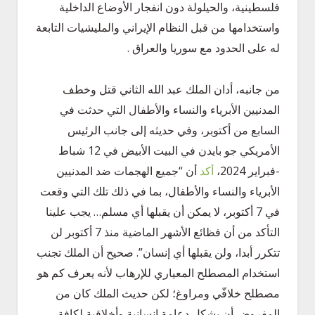
فلسطينية، والحيلولة دون انفجار الأوضاع الداخلية
واستخدامها من قبل النظام الإيراني والمليشيات التابعة
له على الحدود مع سوريا والعراق .
من جانبه، أدان الملك عبد الله الثاني قتل وخطف
المدنيين الأبرياء والنساء والأطفال التي حدثت في
السابع من أكتوبر، وفي حديثه إلى جانب الرئيس
الأمريكي جو بايدن في البيت الأبيض في 12 شباط
-فبراير 2024،
أكد
أن “جميع الهجمات ضد المدنيين
الأبرياء والنساء والأطفال، بما في ذلك تلك التي وقعت
في 7 أكتوبر، لا يمكن أن يقبلها أي مسلم… يجب علينا
التأكد من أن فظائع الأشهر الماضية منذ 7 أكتوبر لن
تتكرر أبدا، ولن يقبلها أي إنسان”. صحيح أن الملك تجنب
استخدام المصطلح المعياري للإرهاب لأنه يعرف كم هو
مصطلح خلافّي ومراوغ؛ لكن حديث الملك كان من
المفروض أن يشكل دعامة إنسانية وأخلاقية لكافة