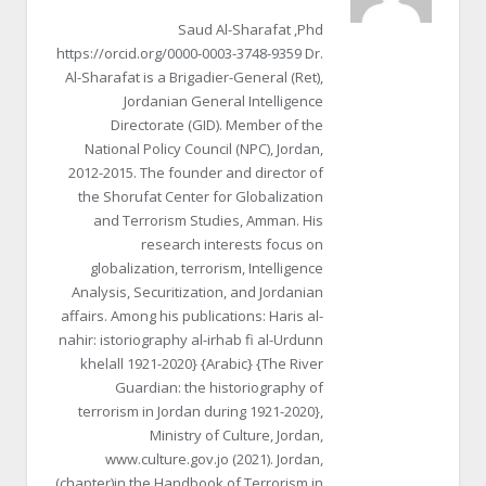
Saud Al-Sharafat ,Phd
https://orcid.org/0000-0003-3748-9359 Dr.
Al-Sharafat is a Brigadier-General (Ret),
Jordanian General Intelligence
Directorate (GID). Member of the
National Policy Council (NPC), Jordan,
2012-2015. The founder and director of
the Shorufat Center for Globalization
and Terrorism Studies, Amman. His
research interests focus on
globalization, terrorism, Intelligence
Analysis, Securitization, and Jordanian
affairs. Among his publications: Haris al-
nahir: istoriography al-irhab fi al-Urdunn
khelall 1921-2020} {Arabic} {The River
Guardian: the historiography of
terrorism in Jordan during 1921-2020},
Ministry of Culture, Jordan,
www.culture.gov.jo (2021). Jordan,
(chapter)in the Handbook of Terrorism in